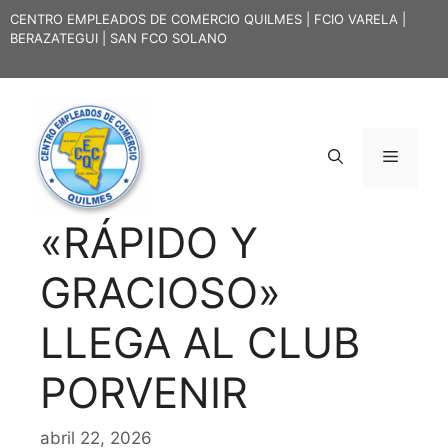
Saltar
CENTRO EMPLEADOS DE COMERCIO QUILMES | FCIO VARELA |
al
BERAZATEGUI | SAN FCO SOLANO
contenido
Menú
«RÁPIDO Y
GRACIOSO»
LLEGA AL CLUB
PORVENIR
abril 22, 2026