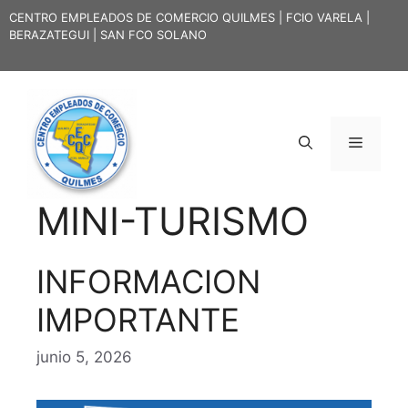
Saltar
CENTRO EMPLEADOS DE COMERCIO QUILMES | FCIO VARELA |
al
BERAZATEGUI | SAN FCO SOLANO
contenido
Menú
MINI-TURISMO
INFORMACION
IMPORTANTE
junio 5, 2026