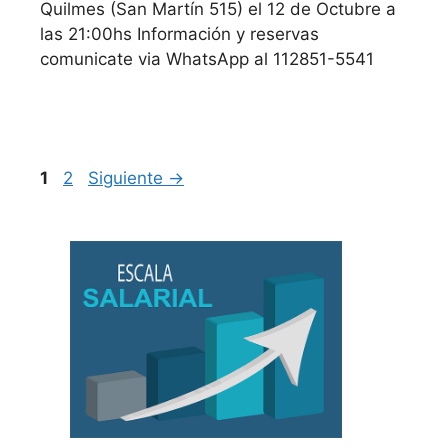
Quilmes (San Martín 515) el 12 de Octubre a
las 21:00hs Información y reservas
comunicate via WhatsApp al 112851-5541
Página
Página
1
2
Siguiente
→