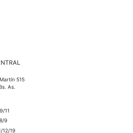
ENTRAL
 Martín 515
Bs. As.
:
9/11
8/9
/12/19