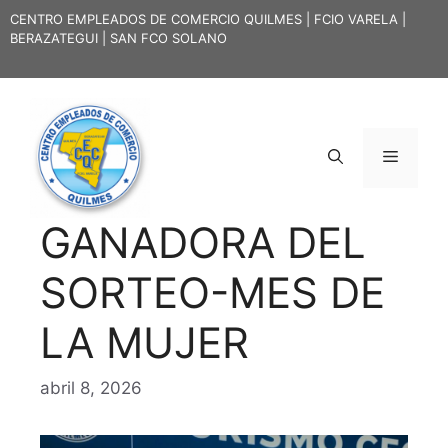
Saltar
CENTRO EMPLEADOS DE COMERCIO QUILMES | FCIO VARELA |
al
BERAZATEGUI | SAN FCO SOLANO
contenido
Menú
GANADORA DEL
SORTEO-MES DE
LA MUJER
abril 8, 2026